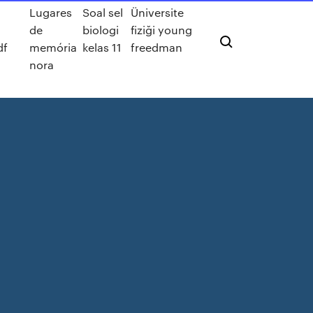
Lugares
Soal sel
Üniversite
de
biologi
fiziği young
df
memória
kelas 11
freedman
nora